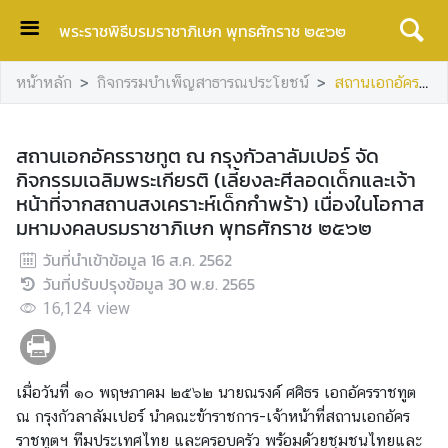
พระราชพิธีบรมราชาภิเษก พุทธศักราช ๒๕๖๒
ห
หน้าหลัก
กิจกรรมบำเพ็ญสาธารณประโยชน์
สถานเอกอัครราชทูต ณ กรุงกัวลาลัมเปอร์ จัดกิจกรรมเฉลิมพระเกียรติ (เลี้ยงละศีลอดเด็กและเจ้าหน้าที่จากสถานสงเคราะห์เด็กกำพร้า) เนื่องในโอกาสมหามงคลบรมราชาภิเษก พุทธศักราช ๒๕๖๒
น้
า
ห
สถานเอกอัครราชทูต ณ กรุงกัวลาลัมเปอร์ จัด
ลั
กิจกรรมเฉลิมพระเกียรติ (เลี้ยงละศีลอดเด็กและเจ้า
ก
หน้าที่จากสถานสงเคราะห์เด็กกำพร้า) เนื่องในโอกาส
มหามงคลบรมราชาภิเษก พุทธศักราช ๒๕๖๒
กิ
จ
วันที่นำเข้าข้อมูล
16 ส.ค. 2562
ก
วันที่ปรับปรุงข้อมูล
30 พ.ย. 2565
ร
16,124
view
ร
ม
ท
เมื่อวันที่ ๑๐ พฤษภาคม ๒๕๖๒ นายณรงค์ ศศิธร เอกอัครราชทูต
า
ณ กรุงกัวลาลัมเปอร์ นำคณะข้าราชการ-เจ้าหน้าที่สถานเอกอัคร
ง
ราชทูตฯ ทีมประเทศไทย และครอบครัว พร้อมด้วยชุมชนไทยและ
ศ