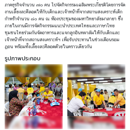
ภาคธุรกิจจำนวน ๗๐ คน ไปจัดกิจกรรมเฉลิมพระเกียรติโดยการจัด
า
งานเลี้ยงละศีลอดให้กับเด็กและเจ้าหน้าที่จากสถานสงเคราะห์เด็ก
ส
กำพร้าจำนวน ๘๐ คน ณ ห้องประชุมของมหาวิทยาลัยมาลายา ซึ่ง
น
ภายในงานมีการจัดกิจกรรมแนะนำประเทศไทยและภาษาไทย
า
ชุมชนไทยร่วมกันจัดอาหารและแจกลูกอินทผาลัมให้กับเด็กและ
ถ
เจ้าหน้าที่จากสถานสงเคราะห์ฯ เพื่อรับประทานในช่วงเดือนรอม
ว
ฏอน พร้อมทั้งเลี้ยงละศีลอดด้วยในคราวเดียวกัน
า
ย
รูปภาพประกอบ
เ
ป็
น
พ
ร
ะ
ร
า
ช
กุ