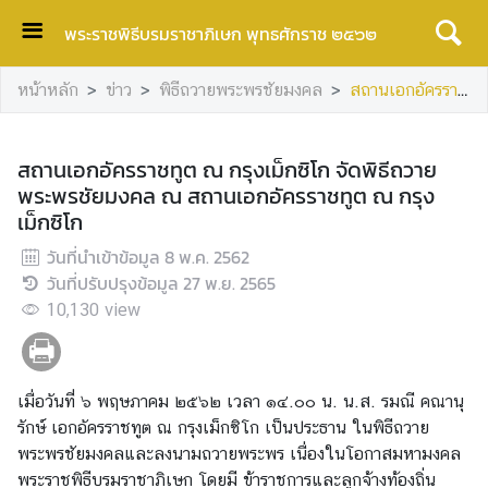
พระราชพิธีบรมราชาภิเษก พุทธศักราช ๒๕๖๒
ห
หน้าหลัก
ข่าว
พิธีถวายพระพรชัยมงคล
สถานเอกอัครราชทูต ณ กรุงเม็กซิโก จัดพิธีถวายพระพรชัยมงคล ณ สถานเอกอัครราชทูต ณ กรุงเม็กซิโก
น้
า
ห
สถานเอกอัครราชทูต ณ กรุงเม็กซิโก จัดพิธีถวาย
ลั
พระพรชัยมงคล ณ สถานเอกอัครราชทูต ณ กรุง
ก
เม็กซิโก
กิ
วันที่นำเข้าข้อมูล
8 พ.ค. 2562
จ
วันที่ปรับปรุงข้อมูล
27 พ.ย. 2565
ก
10,130
view
ร
ร
ม
เมื่อวันที่ ๖ พฤษภาคม ๒๕๖๒ เวลา ๑๔.๐๐ น. น.ส. รมณี คณานุ
ท
รักษ์ เอกอัครราชทูต ณ กรุงเม็กซิโก เป็นประธาน ในพิธีถวาย
า
พระพรชัยมงคลและลงนามถวายพระพร เนื่องในโอกาสมหามงคล
ง
พระราชพิธีบรมราชาภิเษก โดยมี ข้าราชการและลูกจ้างท้องถิ่น
ศ