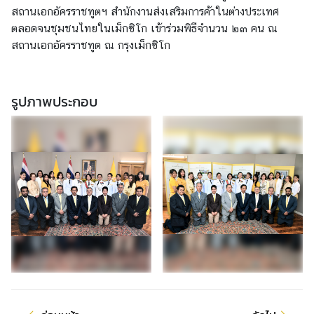
สถานเอกอัครราชทูตฯ สำนักงานส่งเสริมการค้าในต่างประเทศ
า
ตลอดจนชุมชนไทยในเม็กซิโก เข้าร่วมพิธีจำนวน ๒๓ คน ณ
ส
สถานเอกอัครราชทูต ณ กรุงเม็กซิโก
น
า
ถ
ว
รูปภาพประกอบ
า
ย
เ
ป็
น
พ
ร
ะ
ร
า
ช
กุ